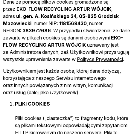
Dane za pomocą plików cookies gromadzone są
przez
EKO-FLOW RECYCLING ARTUR WÓJCIK
,
adres
ul. gen. A. Kosińskiego 24, 05-825
Grodzisk
Mazowiecki
, numer NIP:
1181569430
, numer
REGON:
383972686
. W przypadku stwierdzenia, że dane
zawarte w plikach cookies są danymi osobowymi
EKO-
FLOW RECYCLING ARTUR WÓJCIK
uznawany jest
za Administratora danych, zaś Użytkownikowi przysługują
wszystkie uprawnienia zawarte w
Polityce Prywatności
.
Użytkownikiem jest każda osoba, której dane dotyczą,
korzystająca z naszego Serwisu internetowego
oraz innych powiązanych z nim witryn, komunikacji
oraz usług (dalej jako
Użytkownik
).
PLIKI COOKIES
Pliki cookies („ciasteczka”) to fragmenty kodu, które
są plikami tekstowymi odpowiadającymi zapytaniom
HTTP kierowanym do naszego serwera. Pliki te