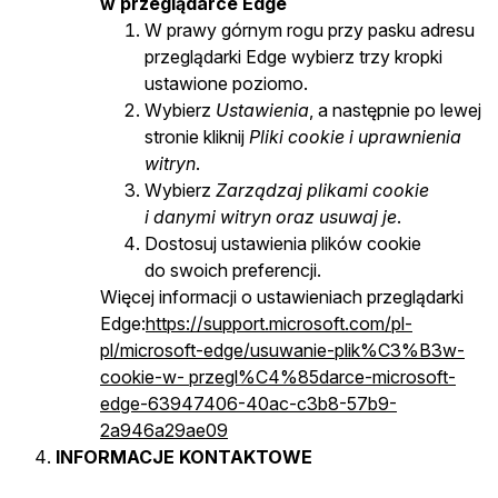
w przeglądarce Edge
W prawy górnym rogu przy pasku adresu
przeglądarki Edge wybierz trzy kropki
ustawione poziomo.
Wybierz
Ustawienia
, a następnie po lewej
stronie kliknij
Pliki cookie i uprawnienia
witryn
.
Wybierz
Zarządzaj plikami cookie
i danymi witryn oraz usuwaj je
.
Dostosuj ustawienia plików cookie
do swoich preferencji.
Więcej informacji o ustawieniach przeglądarki
Edge:
https://support.microsoft.com/pl-
pl/microsoft-edge/usuwanie-plik%C3%B3w-
cookie-w- przegl%C4%85darce-microsoft-
edge-63947406-40ac-c3b8-57b9-
2a946a29ae09
INFORMACJE KONTAKTOWE